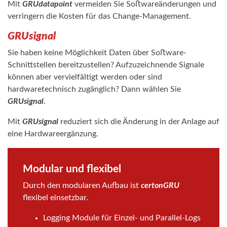
Mit
GRUdatapoint
vermeiden Sie Soﬅwareänderungen und
verringern die Kosten für das Change-Management.
GRU
signal
Sie haben keine Möglichkeit Daten über Soﬅware-
Schnittstellen bereitzustellen? Aufzuzeichnende Signale
können aber vervielfältigt werden oder sind
hardwaretechnisch zugänglich? Dann wählen Sie
GRUsignal
.
Mit
GRUsignal
reduziert sich die Änderung in der Anlage auf
eine Hardwareergänzung.
Modular und ﬂexibel
Durch den modularen Aufbau ist
certonGRU
ﬂexibel einsetzbar.
Logging Module für Einzel- und Parallel-Logs